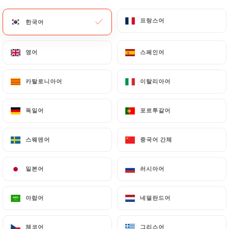
메뉴
KO
프랑스어
프랑스어
한국어
한국어
영어
영어
스페인어
스페인어
카탈로니아어
카탈로니아어
이탈리아어
이탈리아어
/
홈
연락처
연락처
독일어
독일어
포르투갈어
포르투갈어
스웨덴어
스웨덴어
중국어 간체
중국어 간체
일본어
일본어
러시아어
러시아어
아랍어
아랍어
네덜란드어
네덜란드어
Chez Jaafar
체코어
체코어
그리스어
그리스어