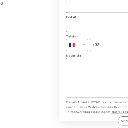
rd
E-Mail
Telefon
Nachricht
Gemäß Artikel L.223-2 des französische
erinnert, dass Verbraucher das Recht hab
bloctel.gou
Telefonwerbung einzutragen:
SE