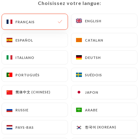
Choisissez votre langue:
Choisissez votre langue:
FR
MENU
ENGLISH
ENGLISH
FRANÇAIS
FRANÇAIS
ESPAÑOL
ESPAÑOL
CATALAN
CATALAN
/
ACCUEIL
CONTACT
ITALIANO
ITALIANO
DEUTSH
DEUTSH
Contact
PORTUGUÊS
PORTUGUÊS
SUÉDOIS
SUÉDOIS
简体中文 (CHINESE)
简体中文 (CHINESE)
JAPON
JAPON
RUSSIE
RUSSIE
ARABE
ARABE
Chez Jaafar
한국어 (KOREAN)
한국어 (KOREAN)
PAYS-BAS
PAYS-BAS