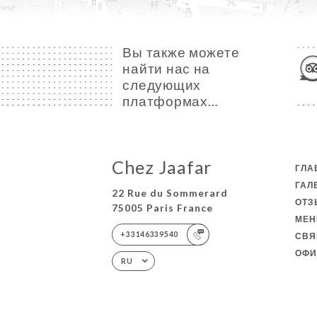
Вы также можете
найти нас на
следующих
платформах…
Chez Jaafar
ГЛА
ГАЛ
22 Rue du Sommerard
ОТ
75005 Paris France
МЕ
+33146339540
СВЯ
ОФИ
RU