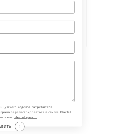
анцузского кодекса потребителя
право зарегистрироваться в списке Bloctel
bloctel.gouv.fr
звонков:
АВИТЬ