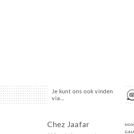
Je kunt ons ook vinden
via…
Chez Jaafar
HO
GAL