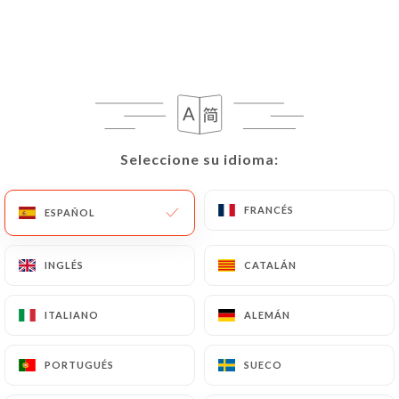
Seleccione su idioma:
Seleccione su idioma:
FRANCÉS
FRANCÉS
ESPAÑOL
ESPAÑOL
INGLÉS
INGLÉS
CATALÁN
CATALÁN
ITALIANO
ITALIANO
ALEMÁN
ALEMÁN
PORTUGUÉS
PORTUGUÉS
SUECO
SUECO