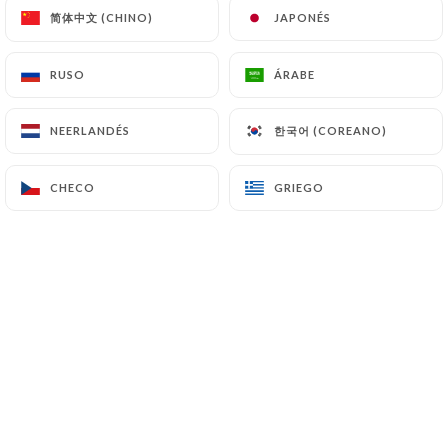
简体中文 (CHINO)
简体中文 (CHINO)
JAPONÉS
JAPONÉS
RUSO
RUSO
ÁRABE
ÁRABE
한국어 (COREANO)
한국어 (COREANO)
NEERLANDÉS
NEERLANDÉS
CHECO
CHECO
GRIEGO
GRIEGO