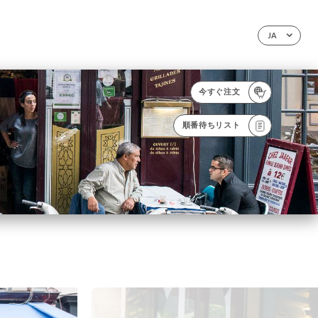
JA
今すぐ注文
順番待ちリスト