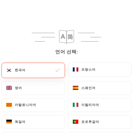
Chez Jaafar
언어 선택:
언어 선택:
338 리뷰
프랑스어
프랑스어
한국어
한국어
RESTAURANT TUNISIEN
22 Rue Du Sommerard
영어
영어
스페인어
스페인어
75005 Paris France
카탈로니아어
카탈로니아어
이탈리아어
이탈리아어
독일어
독일어
포르투갈어
포르투갈어
소개