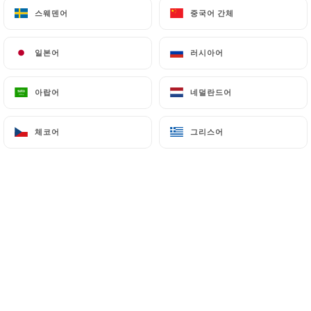
스웨덴어
스웨덴어
중국어 간체
중국어 간체
일본어
일본어
러시아어
러시아어
La maison, un haut lieu du quartier
아랍어
아랍어
네덜란드어
네덜란드어
depuis 1985, ouvre ses portes à une
clientèle très variée et elle peut
체코어
체코어
그리스어
그리스어
accueillir environ 55 personnes.
Mention particulière l’accueil qui est
réellement chaleureux. La carte est
principalement tunisienne : salade
méchouia ou la chorba (petites nouilles,
céleri, persil et agneau) en entrée.
Grand choix de couscous authentiques,
de grillades mixtes ou de méchoui