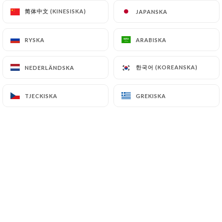
简体中文 (KINESISKA)
简体中文 (KINESISKA)
JAPANSKA
JAPANSKA
RYSKA
RYSKA
ARABISKA
ARABISKA
La maison, un haut lieu du quartier
한국어 (KOREANSKA)
한국어 (KOREANSKA)
NEDERLÄNDSKA
NEDERLÄNDSKA
depuis 1985, ouvre ses portes à une
clientèle très variée et elle peut
TJECKISKA
TJECKISKA
GREKISKA
GREKISKA
accueillir environ 55 personnes.
Mention particulière l’accueil qui est
réellement chaleureux. La carte est
principalement tunisienne : salade
méchouia ou la chorba (petites nouilles,
céleri, persil et agneau) en entrée.
Grand choix de couscous authentiques,
de grillades mixtes ou de méchoui