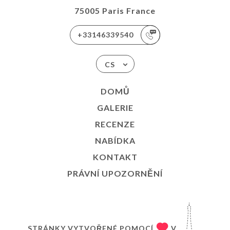
75005 Paris France
+33146339540
CS
DOMŮ
GALERIE
RECENZE
NABÍDKA
KONTAKT
PRÁVNÍ UPOZORNĚNÍ
STRÁNKY VYTVOŘENÉ POMOCÍ
V