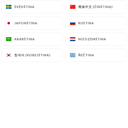
简体中文 (ČÍNŠTINA)
简体中文 (ČÍNŠTINA)
ŠVÉDŠTINA
ŠVÉDŠTINA
JAPONŠTINA
JAPONŠTINA
RUŠTINA
RUŠTINA
La maison, un haut lieu du quartier
ARABŠTINA
ARABŠTINA
NIZOZEMŠTINA
NIZOZEMŠTINA
depuis 1985, ouvre ses portes à une
clientèle très variée et elle peut
한국어 (KOREJŠTINA)
한국어 (KOREJŠTINA)
ŘEČTINA
ŘEČTINA
accueillir environ 55 personnes.
Mention particulière l’accueil qui est
réellement chaleureux. La carte est
principalement tunisienne : salade
méchouia ou la chorba (petites nouilles,
céleri, persil et agneau) en entrée.
Grand choix de couscous authentiques,
de grillades mixtes ou de méchoui